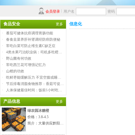
会员登录
用户名
密码
食品安全
信息化
更多
·
番茄可健体抗癌调理胃肠功能
·
春食韭菜养肝补肾调经防癌防便秘
·
常吃白菜可防止维生素C缺乏症
·
4类水果巧治职业病：司机多吃橙…
·
野山菌有何功效
·
常吃西兰花可增强记忆力
·
山楂的功效
·
吃鲜枣能缓解压力 不宜空腹或睡…
·
节后排毒消脂食物推荐：香菇可促…
·
人体保健最佳时间：饭前1小时吃…
产品信息
更多
绿农园冰糖橙
价格：3.8-4.5
简介：大量供应黔阳…