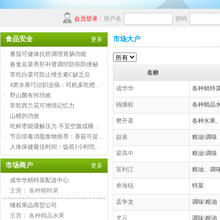
会员登录
用户名
密码
食品安全
市场大户
更多
·
番茄可健体抗癌调理胃肠功能
·
春食韭菜养肝补肾调经防癌防便秘
名称
·
常吃白菜可防止维生素C缺乏症
·
4类水果巧治职业病：司机多吃橙…
成华华
各种精特
·
野山菌有何功效
钱继权
各种精品
·
常吃西兰花可增强记忆力
·
山楂的功效
樊开基
各种水果
·
吃鲜枣能缓解压力 不宜空腹或睡…
·
节后排毒消脂食物推荐：香菇可促…
赵泉
粮油\调味
·
人体保健最佳时间：饭前1小时吃…
梁高中
粮油\调味
市场商户
更多
宣利江
粮油、调
·
成华华精特菜配送中心
单海锐
特菜
主营： 各种精特菜
孟争龙
调味\粮油
·
继权果品商贸公司
主营： 各种精品水果
尤云
调味\粮油