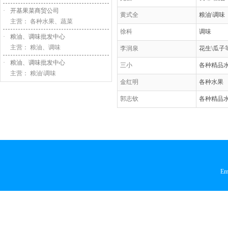
·
开基果菜商贸公司
黄式全
粮油\调味
主营： 各种水果、蔬菜
徐科
调味
·
粮油、调味批发中心
主营： 粮油、调味
李润泉
花生\瓜子
·
粮油、调味批发中心
三小
各种精品
主营： 粮油\调味
金红明
各种水果
郭志钦
各种精品
Em