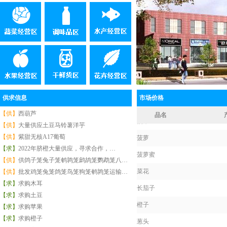
白萝卜
供求信息
白洋葱
市场价格
【供】
西葫芦
菠菜
品名
【供】
大量供应土豆马铃薯洋芋
菠萝
【供】
紫甜无核A17葡萄
菠萝蜜
【求】
2022年脐橙大量供应，寻求合作，…
【供】
供鸽子笼兔子笼鹌鹑笼鹧鸪笼鹦鹉笼八…
菜花
【供】
批发鸡笼兔笼鸽笼鸟笼狗笼鹌鹑笼运输…
长茄子
【求】
求购木耳
【求】
求购土豆
橙子
【求】
求购苹果
葱头
【求】
求购橙子