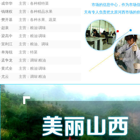
·
成华华
主营：各种精特菜
市场的信息中心，作为市场信息
黑木耳
·
钱继权
主营：各种精品水果
天有专人负责把太原河西市场的价格
红尖椒
·
樊开基
主营：各种水果、蔬菜
·
赵泉
主营：粮油\调味
红椒
·
梁高中
主营：粮油\调味
红萝卜
·
宣利江
主营：粮油、调味
红毛丹
·
单海锐
主营：特菜
红薯
·
孟争龙
主营：调味\粮油
·
黄式全
主营：粮油\调味
红提子
·
尤云
主营：调味\粮油
胡萝卜
黄瓜
茴子白
火龙果
鸡腿菇
尖椒