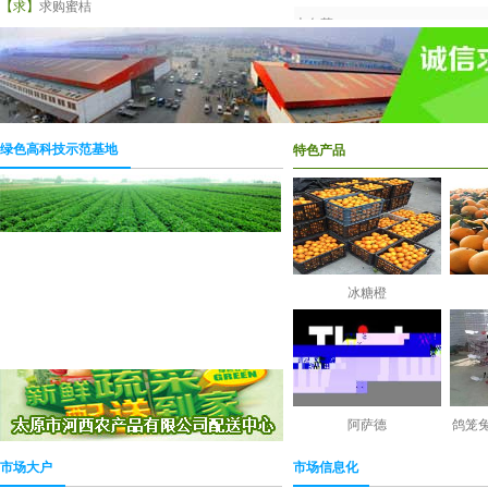
【求】
求购蜜桔
大白菜
大葱
大蒜
大枣
绿色高科技示范基地
特色产品
冬瓜
冬枣
豆角
佛手瓜
冰糖橙
富士苹果
甘蓝
哈密瓜
核桃
阿萨德
鸽笼
荷兰豆
市场大户
市场信息化
黑美人西瓜