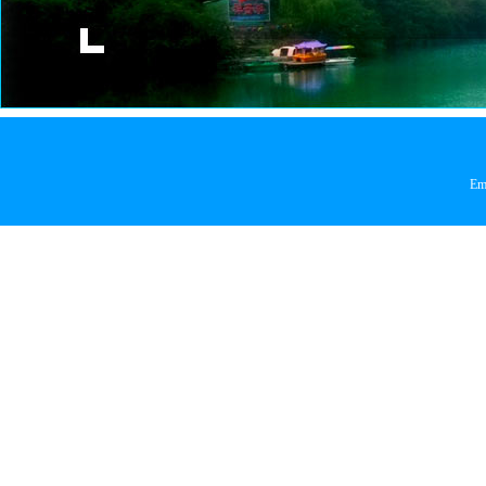
豇豆
茭白
金针菇
韭菜
开心果
空心菜
Em
苦瓜
蓝莓
莲藕
榴莲
龙眼(桂圆)
芒果
猕猴桃
木瓜