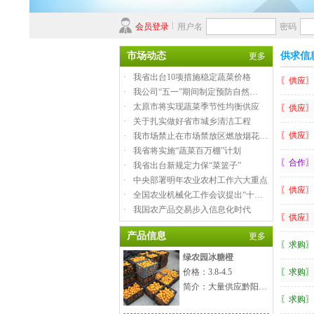
会员登录
用户名
密码
市场动态
供求信
更多
·
我省出台10项措施稳定蔬菜价格
〖供应〗
·
我公司“五一”期间制定预防自然…
·
太原市将实现蔬菜季节性均衡供应
〖供应〗
·
关于扎实做好省市城乡清洁工程
〖供应〗
·
我市场禁止在市场禁放区燃放烟花…
·
我省将实施“蔬菜百万棚”计划
〖合作〗
·
我省出台新规定力保“菜篮子”
·
中央部署明年农业农村工作六大重点
〖供应〗
·
全国农业机械化工作会议提出“十…
·
我国农产品交易步入信息化时代
〖供应〗
产品信息
更多
〖求购〗
绿农园冰糖橙
价格：3.8-4.5
〖求购〗
简介：大量供应黔阳…
〖求购〗