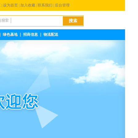
页
|
设为首页
|
加入收藏
|
联系我们
|
后台管理
｜
绿色基地
｜
招商信息
｜
物流配送