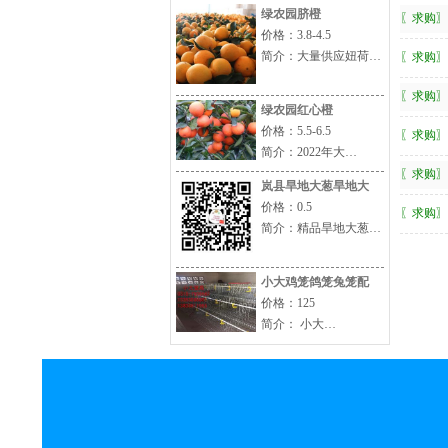
绿农园脐橙
〖求购〗
价格：3.8-4.5
简介：大量供应妞荷…
〖求购〗
〖求购〗
绿农园红心橙
价格：5.5-6.5
〖求购〗
简介：2022年大…
〖求购〗
岚县旱地大葱旱地大
价格：0.5
〖求购〗
简介：精品旱地大葱…
小大鸡笼鸽笼兔笼配
价格：125
简介： 小大…