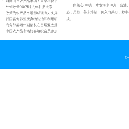
·
河南商丘农产品市场：果菜均价下…
白菜心300克，水发海米50克，酱油
·
外销数量900万吨去年甘肃大宗…
热，用葱、姜末爆锅，倒入白菜心，炒半
·
政策为农产品市场形成强有力支撑
·
我国畜禽养殖废弃物防治和利用研…
成。
·
商务部姜增伟副部长在首届亚太批…
·
中国农产品市场协会组织会员参加
Em