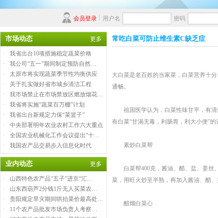
会员登录
用户名
密码
市场动态
常吃白菜可防止维生素C缺乏症
更多
·
我省出台10项措施稳定蔬菜价格
·
我公司“五一”期间制定预防自然…
·
太原市将实现蔬菜季节性均衡供应
大白菜是老百姓的当家菜，白菜营养十分
·
关于扎实做好省市城乡清洁工程
通畅。
·
我市场禁止在市场禁放区燃放烟花…
·
我省将实施“蔬菜百万棚”计划
祖国医学认为，白菜性味甘平，有清热除
·
我省出台新规定力保“菜篮子”
有白菜“甘渴无毒，利肠胃，利大小便”
·
中央部署明年农业农村工作六大重点
·
全国农业机械化工作会议提出“十…
素炒白菜帮
·
我国农产品交易步入信息化时代
业内动态
更多
白菜帮400克，酱油、醋、盐、姜丝、
·
山西特色农产品“五子”进京“汇…
菜，用旺火炒至半熟，再加入酱油、醋、
·
山东西葫芦2分钱1斤无人买菜农…
·
贵阳规定旱灾期间哄抬菜价最高处…
醋熘白菜心
·
11个农产品批发市场负责人考察…