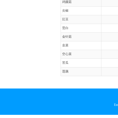
鸡腿菇
尖椒
豇豆
茭白
金针菇
韭菜
空心菜
苦瓜
莲藕
Em