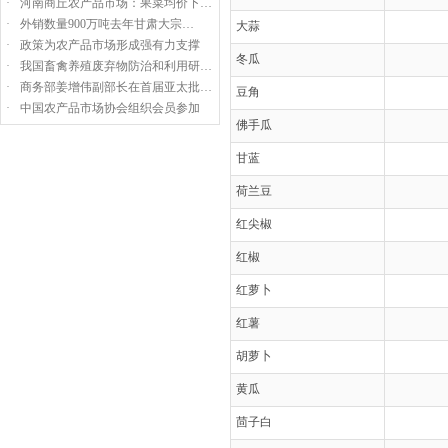
·
河南商丘农产品市场：果菜均价下…
·
外销数量900万吨去年甘肃大宗…
大蒜
·
政策为农产品市场形成强有力支撑
冬瓜
·
我国畜禽养殖废弃物防治和利用研…
·
商务部姜增伟副部长在首届亚太批…
豆角
·
中国农产品市场协会组织会员参加
佛手瓜
甘蓝
荷兰豆
红尖椒
红椒
红萝卜
红薯
胡萝卜
黄瓜
茴子白