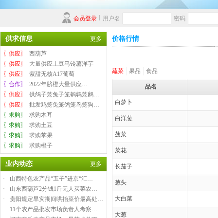
会员登录
用户名
密码
供求信息
价格行情
更多
〖供应〗
西葫芦
〖供应〗
大量供应土豆马铃薯洋芋
蔬菜
果品
食品
〖供应〗
紫甜无核A17葡萄
〖合作〗
2022年脐橙大量供应…
品名
〖供应〗
供鸽子笼兔子笼鹌鹑笼鹧…
白萝卜
〖供应〗
批发鸡笼兔笼鸽笼鸟笼狗…
〖求购〗
求购木耳
白洋葱
〖求购〗
求购土豆
菠菜
〖求购〗
求购苹果
〖求购〗
求购橙子
菜花
业内动态
更多
长茄子
·
山西特色农产品“五子”进京“汇…
葱头
·
山东西葫芦2分钱1斤无人买菜农…
大白菜
·
贵阳规定旱灾期间哄抬菜价最高处…
·
11个农产品批发市场负责人考察…
大葱