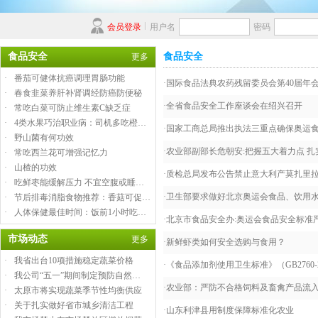
会员登录
用户名
密码
食品安全
食品安全
更多
·
番茄可健体抗癌调理胃肠功能
·
国际食品法典农药残留委员会第40届年
·
春食韭菜养肝补肾调经防癌防便秘
·
全省食品安全工作座谈会在绍兴召开
·
常吃白菜可防止维生素C缺乏症
·
4类水果巧治职业病：司机多吃橙…
·
国家工商总局推出执法三重点确保奥运
·
野山菌有何功效
·
农业部副部长危朝安:把握五大着力点 
·
常吃西兰花可增强记忆力
·
山楂的功效
·
质检总局发布公告禁止意大利产莫扎里
·
吃鲜枣能缓解压力 不宜空腹或睡…
·
卫生部要求做好北京奥运会食品、饮用
·
节后排毒消脂食物推荐：香菇可促…
·
人体保健最佳时间：饭前1小时吃…
·
北京市食品安全办:奥运会食品安全标准
市场动态
更多
·
新鲜虾类如何安全选购与食用？
·
我省出台10项措施稳定蔬菜价格
·
《食品添加剂使用卫生标准》（GB2760-
·
我公司“五一”期间制定预防自然…
·
农业部：严防不合格饲料及畜禽产品流
·
太原市将实现蔬菜季节性均衡供应
·
关于扎实做好省市城乡清洁工程
·
山东利津县用制度保障标准化农业