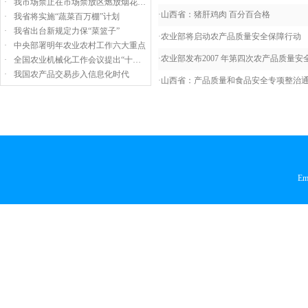
·
我市场禁止在市场禁放区燃放烟花…
·
山西省：猪肝鸡肉 百分百合格
·
我省将实施“蔬菜百万棚”计划
·
我省出台新规定力保“菜篮子”
·
农业部将启动农产品质量安全保障行动
·
中央部署明年农业农村工作六大重点
·
农业部发布2007 年第四次农产品质量安全
·
全国农业机械化工作会议提出“十…
·
我国农产品交易步入信息化时代
·
山西省：产品质量和食品安全专项整治
Em